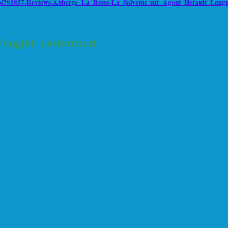
-d4793837-Reviews-Auberge_La_Resse-La_Salvetat_sur_Agout_Herault_Langu
'onglet 'restaurant'