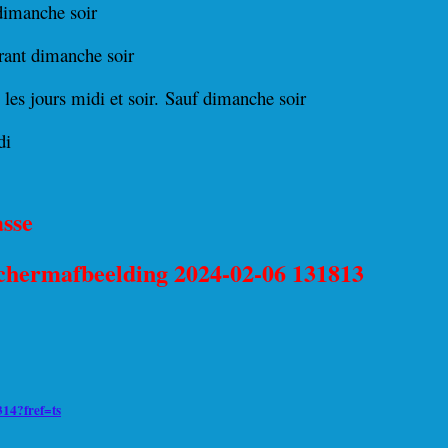
dimanche soir
rant dimanche soir
 les jours midi et soir.
Sauf dimanche soir
di
asse
14?fref=ts